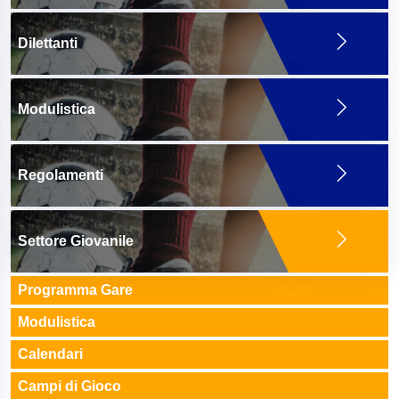
Dilettanti
Modulistica
Regolamenti
Settore Giovanile
Programma Gare
Modulistica
Calendari
Campi di Gioco